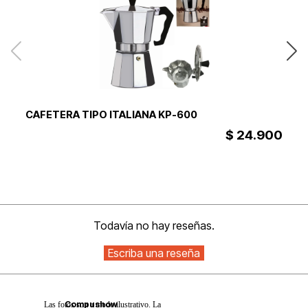
CAFETERA TIPO ITALIANA KP-600
C
$ 24.900
Todavía no hay reseñas.
Compushow
Las fotos son a modo ilustrativo. La