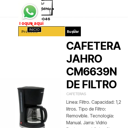
Vaya al Contenido
Saltar menú
Ventas telefónica
341-4260046
Toque aqui
INICIO
Buscar
CAFETERA
JAHRO
CM6639N
DE FILTRO
CAFETERAS
Linea: Filtro. Capacidad: 1,2
litros. Tipo de Filtro:
Removible. Tecnología:
Manual. Jarra: Vidrio