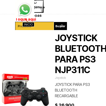
Vaya al Contenido
Saltar menú
Ventas telefónica
341-4260046
Toque aqui
INICIO
Buscar
JOYSTICK
BLUETOOT
PARA PS3
NJP311C
Joystick
JOYSTICK PARA PS3
BLUETOOTH
RECARGABLE
$ 26.900