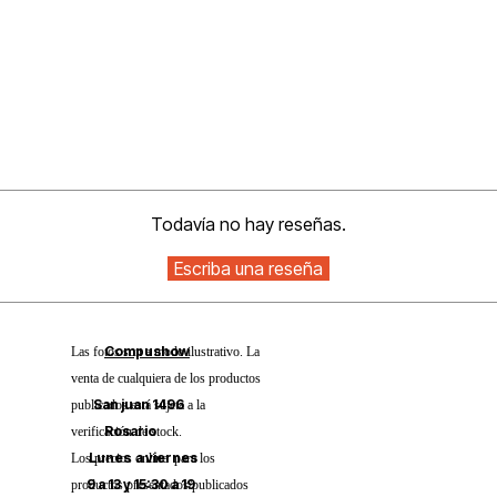
Todavía no hay reseñas.
Compushow
Las fotos son a modo ilustrativo. La
venta de cualquiera de los productos
San juan 1496
publicados está sujeta a la
Rosario
verificación de stock.
Lunes a viernes
Los precios online para los
9 a 13 y 15:30 a 19
productos presentados/publicados