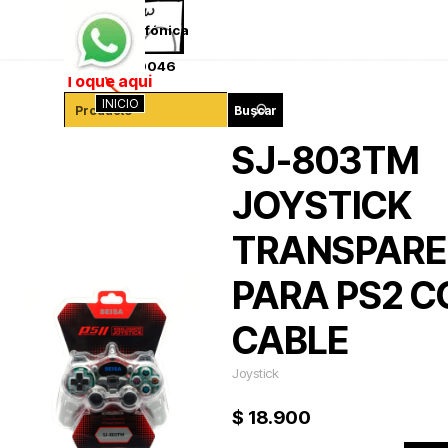
Vaya al Contenido
Saltar menú
Ventas telefónica
341-4260046
Toque aqui
INICIO
Buscar
SJ-803TM
JOYSTICK
TRANSPARE
PARA PS2 C
CABLE
Joystick
$ 18.900