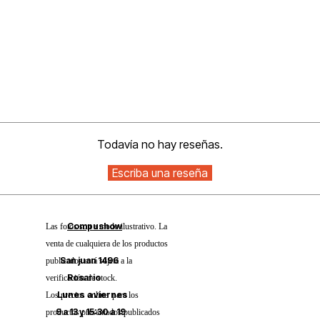
Todavía no hay reseñas.
Compushow
Las fotos son a modo ilustrativo. La
venta de cualquiera de los productos
San juan 1496
publicados está sujeta a la
Rosario
verificación de stock.
Lunes a viernes
Los precios online para los
9 a 13 y 15:30 a 19
productos presentados/publicados