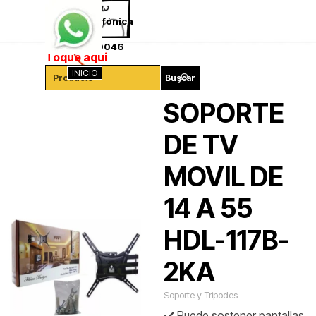
Vaya al Contenido
Saltar menú
Ventas telefónica
341-4260046
Toque aqui
INICIO
Buscar
SOPORTE
DE TV
MOVIL DE
14 A 55
HDL-117B-
2KA
Soporte y Tripodes
✔️ Puede sostener pantallas