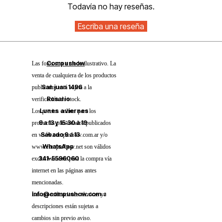
Todavía no hay reseñas.
Compushow
Las fotos son a modo ilustrativo. La
venta de cualquiera de los productos
San juan 1496
publicados está sujeta a la
Rosario
verificación de stock.
Lunes a viernes
Los precios online para los
9 a 13 y 15:30 a 19
productos presentados/publicados
Sábado 9 a 13
en www.compushow.com.ar y/o
WhatsApp
www.compushow.net son válidos
341-5596060
exclusivamente para la compra vía
internet en las páginas antes
mencionadas.
info@compushow.com.ar
Las especificaciones técnicas y
descripciones están sujetas a
cambios sin previo aviso.